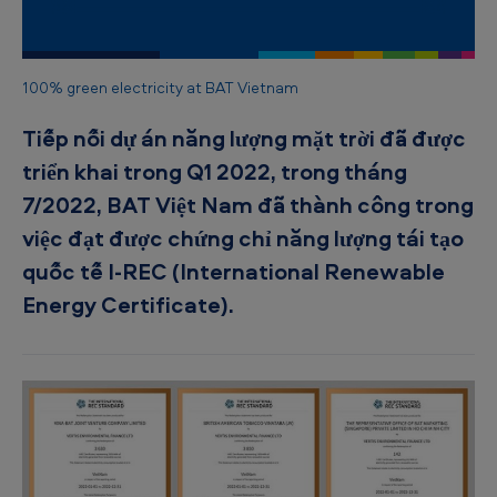
1
0
0
100% green electricity at BAT Vietnam
%
Tiếp nối dự án năng lượng mặt trời đã được
đ
triển khai trong Q1 2022, trong tháng
i
7/2022, BAT Việt Nam đã thành công trong
ệ
việc đạt được chứng chỉ năng lượng tái tạo
n
quốc tế I-REC (International Renewable
x
Energy Certificate).
a
n
h
t
ạ
i