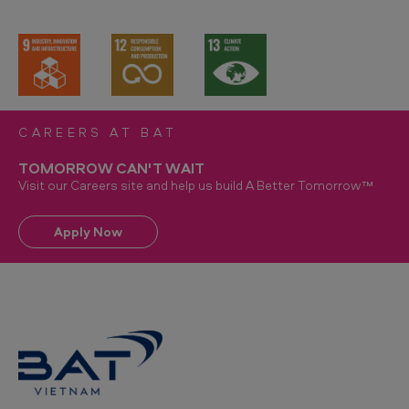
CAREERS AT BAT
TOMORROW CAN'T WAIT
Visit our Careers site and help us build A Better Tomorrow™
Apply Now