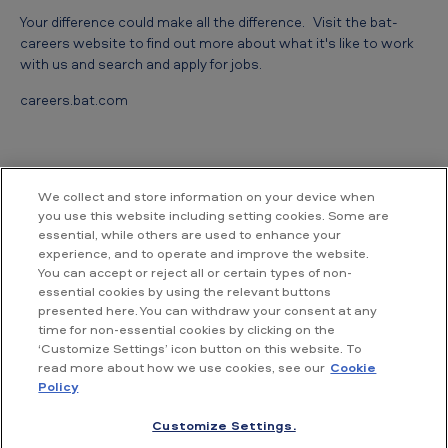
Your difference could make all the difference. Visit the bat-
careers website to find out more about what it's like to work
with us and search and apply for jobs.
careers.bat.com
We collect and store information on your device when
you use this website including setting cookies. Some are
essential, while others are used to enhance your
Contact us
experience, and to operate and improve the website.
You can accept or reject all or certain types of non-
essential cookies by using the relevant buttons
British American Tobacco Vietnam
presented here. You can withdraw your consent at any
Room 18.02, Floor 18th, Hallmark Building,
time for non-essential cookies by clicking on the
No. 15, Tran Bach Dang street,
‘Customize Settings’ icon button on this website. To
An Khanh ward, Ho Chi Minh City,
read more about how we use cookies, see our
Cookie
Vietnam
Policy
Customize Settings.