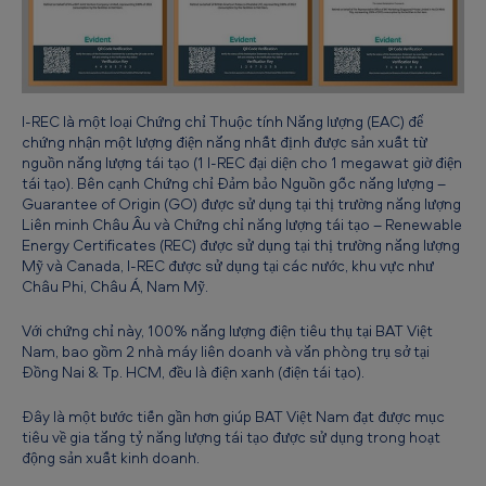
B
A
T
V
I-REC là một loại Chứng chỉ Thuộc tính Năng lượng (EAC) để
chứng nhận một lượng điện năng nhất định được sản xuất từ
i
nguồn năng lượng tái tạo (1 I-REC đại diện cho 1 megawat giờ điện
ệ
tái tạo). Bên cạnh Chứng chỉ Đảm bảo Nguồn gốc năng lượng –
Guarantee of Origin (GO) được sử dụng tại thị trường năng lượng
t
Liên minh Châu Âu và Chứng chỉ năng lượng tái tạo – Renewable
N
Energy Certificates (REC) được sử dụng tại thị trường năng lượng
Mỹ và Canada, I-REC được sử dụng tại các nước, khu vực như
a
Châu Phi, Châu Á, Nam Mỹ.
m
Với chứng chỉ này, 100% năng lượng điện tiêu thụ tại BAT Việt
Nam, bao gồm 2 nhà máy liên doanh và văn phòng trụ sở tại
Đồng Nai & Tp. HCM, đều là điện xanh (điện tái tạo).
Đây là một bước tiến gần hơn giúp BAT Việt Nam đạt được mục
tiêu về gia tăng tỷ năng lượng tái tạo được sử dụng trong hoạt
động sản xuất kinh doanh.