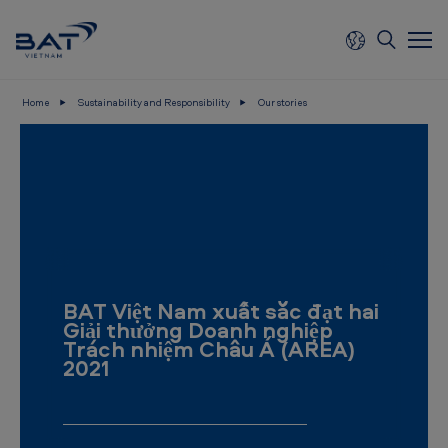
Skip to main content
Home
Sustainability and Responsibility
Our stories
B
A
T
V
i
e
BAT Việt Nam xuất sắc đạt hai
t
Giải thưởng Doanh nghiệp
n
Trách nhiệm Châu Á (AREA)
2021
a
m
-