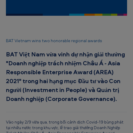
B
A
T
V
i
BAT Vietnam wins two honorable regional awards
ệ
BAT Việt Nam vừa vinh dự nhận giải thưởng
t
"Doanh nghiệp trách nhiệm Châu Á - Asia
N
Responsible Enterprise Award (AREA)
a
2021" trong hai hạng mục Đầu tư vào Con
m
người (Investment in People) và Quản trị
x
Doanh nghiệp (Corporate Governance).
u
ấ
t
Vào ngày 2/9 vừa qua, trong bối cảnh dịch Covid-19 bùng phát
s
tại nhiều nước trong khu vực, lễ trao giải thưởng Doanh Nghiệp