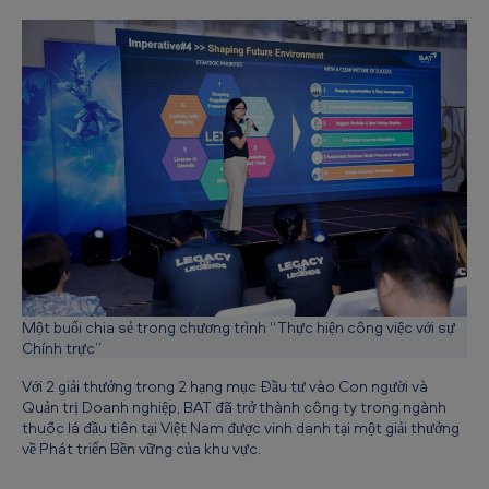
r
á
c
h
n
h
i
ệ
m
C
Một buổi chia sẻ trong chương trình “Thực hiện công việc với sự
h
Chính trực”
â
Với 2 giải thưởng trong 2 hạng mục Đầu tư vào Con người và
Quản trị Doanh nghiệp, BAT đã trở thành công ty trong ngành
u
thuốc lá đầu tiên tại Việt Nam được vinh danh tại một giải thưởng
Á
về Phát triển Bền vững của khu vực.
(