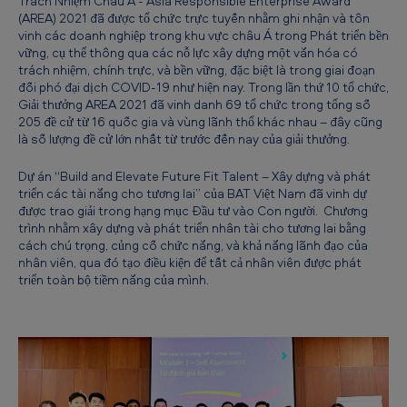
Trách Nhiệm Châu Á - Asia Responsible Enterprise Award
ắ
(AREA) 2021 đã được tổ chức trực tuyến nhằm ghi nhận và tôn
vinh các doanh nghiệp trong khu vực châu Á trong Phát triển bền
c
vững, cụ thể thông qua các nỗ lực xây dựng một văn hóa có
đ
trách nhiệm, chính trực, và bền vững, đặc biệt là trong giai đoạn
đối phó đại dịch COVID-19 như hiện nay. Trong lần thứ 10 tổ chức,
ạ
Giải thưởng AREA 2021 đã vinh danh 69 tổ chức trong tổng số
t
205 đề cử từ 16 quốc gia và vùng lãnh thổ khác nhau – đây cũng
là số lượng đề cử lớn nhất từ trước đến nay của giải thưởng.
h
a
Dự án “Build and Elevate Future Fit Talent – Xây dựng và phát
triển các tài năng cho tương lai” của BAT Việt Nam đã vinh dự
i
được trao giải trong hạng mục Đầu tư vào Con người. Chương
trình nhằm xây dựng và phát triển nhân tài cho tương lai bằng
G
cách chú trọng, củng cố chức năng, và khả năng lãnh đạo của
i
nhân viên, qua đó tạo điều kiện để tất cả nhân viên được phát
triển toàn bộ tiềm năng của mình.
ả
i
t
h
ư