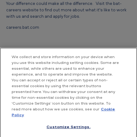
Your difference could make all the difference. Visit the bat-
careers website to find out more about what it's like to work
with us and search and apply for jobs.
careers.bat.com
We collect and store information on your device when
you use this website including setting cookies. Some are
essential, while others are used to enhance your
Contact us
experience, and to operate and improve the website.
You can accept or reject all or certain types of non-
essential cookies by using the relevant buttons
British American Tobacco Vietnam
presented here. You can withdraw your consent at any
Room 18.02, Floor 18th, Hallmark Building,
time for non-essential cookies by clicking on the
No. 15, Tran Bach Dang street,
‘Customize Settings’ icon button on this website. To
An Khanh ward, Ho Chi Minh City,
read more about how we use cookies, see our
Cookie
Vietnam
Policy
Customize Settings.