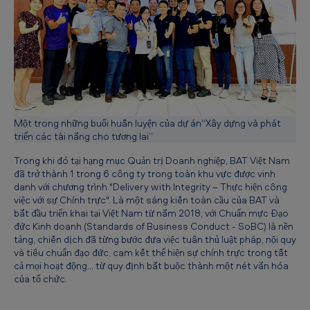
ở
n
g
D
o
a
Một trong những buổi huấn luyện của dự án“Xây dựng và phát
n
triển các tài năng cho tương lai”
h
Trong khi đó tại hạng mục Quản trị Doanh nghiệp, BAT Việt Nam
đã trở thành 1 trong 6 công ty trong toàn khu vực được vinh
n
danh với chương trình "Delivery with Integrity – Thực hiện công
g
việc với sự Chính trực". Là một sáng kiến toàn cầu của BAT và
bắt đầu triển khai tại Việt Nam từ năm 2018, với Chuẩn mực Đạo
h
đức Kinh doanh (Standards of Business Conduct - SoBC) là nền
i
tảng, chiến dịch đã từng bước đưa việc tuân thủ luật pháp, nội quy
và tiêu chuẩn đạo đức, cam kết thể hiện sự chính trực trong tất
ệ
cả mọi hoạt động… từ quy định bắt buộc thành một nét văn hóa
của tổ chức.
p
T