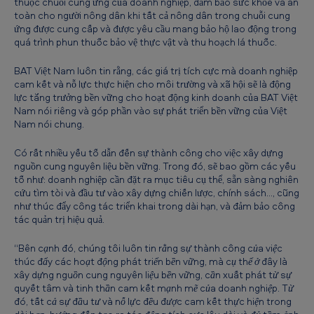
thuộc chuỗi cung ứng của doanh nghiệp, đảm bảo sức khỏe và an
toàn cho người nông dân khi tất cả nông dân trong chuỗi cung
ứng được cung cấp và được yêu cầu mang bảo hộ lao động trong
quá trình phun thuốc bảo vệ thực vật và thu hoạch lá thuốc.
BAT Việt Nam luôn tin rằng, các giá trị tích cực mà doanh nghiệp
cam kết và nỗ lực thực hiện cho môi trường và xã hội sẽ là động
lực tăng trưởng bền vững cho hoạt động kinh doanh của BAT Việt
Nam nói riêng và góp phần vào sự phát triển bền vững của Việt
Nam nói chung.
Có rất nhiều yếu tố dẫn đến sự thành công cho việc xây dựng
nguồn cung nguyên liệu bền vững. Trong đó, sẽ bao gồm các yếu
tố như: doanh nghiệp cần đặt ra mục tiêu cụ thể, sẵn sàng nghiên
cứu tìm tòi và đầu tư vào xây dựng chiến lược, chính sách…, cũng
như thúc đẩy công tác triển khai trong dài hạn, và đảm bảo công
tác quản trị hiệu quả.
“Bên cạnh đó, chúng tôi luôn tin rằng sự thành công của việc
thúc đẩy các hoạt động phát triển bền vững, mà cụ thể ở đây là
xây dựng nguồn cung nguyên liệu bền vững, cần xuất phát từ sự
quyết tâm và tinh thần cam kết mạnh mẽ của doanh nghiệp. Từ
đó, tất cả sự đầu tư và nỗ lực đều được cam kết thực hiện trong