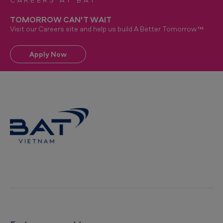
TOMORROW CAN'T WAIT
Visit our Careers site and help us build A Better Tomorrow™
Apply Now