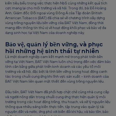
kiến tiêu biểu trong việc thực hiện NbS cùng những kết quả tích
i
cực mang lại cho môi trường và xã hội. Trong đó, bà Đỗ Hoàng
á
Anh, Giám đốc Đối ngoại vùng Đông Á của Tập đoàn British
American Tobacco (BAT) đã chia sẻ về chương trình xây dựng
t
vùng trồng nguyên liệu bền vững của BAT Việt Nam, đồng thời
r
mang đến thông tin thú vị về hoạt động khôi phục và bảo vệ đa
dạng sinh học tại Việt Nam của doanh nghiệp này.
ị
x
Bảo vệ, quản lý bền vững, và phục
hồi những hệ sinh thái tự nhiên
ã
Là một doanh nghiệp cam kết mạnh mẽ trong phát triển bền
h
vững tại Việt Nam, BAT Việt Nam luôn chú trọng đến việc đảm bảo
ộ
tính cân bằng giữa phát triển kinh doanh và các yếu tố môi
trường và xã hội, đặc biệt là tính bền vững trong hoạt động canh
i
tác trong chuỗi cung ứng khi lĩnh vực sản xuất – kinh doanh của
t
BAT Việt Nam liên quan mật thiết đến vùng trồng nguyên liệu.
í
Đầu tiên, BAT Việt Nam đã phối hợp chặt chẽ cùng nhà cung cấp
c
và người nông dân trong chuỗi cung ứng thực hiện quản lý môi
trường trong các hoạt động trồng, thu hoạch, và xử lý nguyên liệu
h
thông qua nhiều sáng kiến thực tiễn, tập trung vào quản lý tài
nguyên đất và nước, ứng phó với biến đổi khí hậu, và bảo tồn, bảo
c