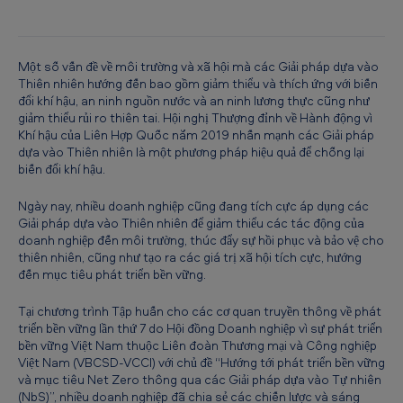
m
ô
i
Một số vấn đề về môi trường và xã hội mà các Giải pháp dựa vào
Thiên nhiên hướng đến bao gồm giảm thiểu và thích ứng với biến
t
đổi khí hậu, an ninh nguồn nước và an ninh lương thực cũng như
giảm thiểu rủi ro thiên tai. Hội nghị Thượng đỉnh về Hành động vì
r
Khí hậu của Liên Hợp Quốc năm 2019 nhấn mạnh các Giải pháp
ư
dựa vào Thiên nhiên là một phương pháp hiệu quả để chống lại
biến đổi khí hậu.
ờ
n
Ngày nay, nhiều doanh nghiệp cũng đang tích cực áp dụng các
Giải pháp dựa vào Thiên nhiên để giảm thiểu các tác động của
g
doanh nghiệp đến môi trường, thúc đẩy sự hồi phục và bảo vệ cho
v
thiên nhiên, cũng như tạo ra các giá trị xã hội tích cực, hướng
đến mục tiêu phát triển bền vững.
à
t
Tại chương trình Tập huấn cho các cơ quan truyền thông về phát
triển bền vững lần thứ 7 do Hội đồng Doanh nghiệp vì sự phát triển
ạ
bền vững Việt Nam thuộc Liên đoàn Thương mại và Công nghiệp
o
Việt Nam (VBCSD-VCCI) với chủ đề “Hướng tới phát triển bền vững
và mục tiêu Net Zero thông qua các Giải pháp dựa vào Tự nhiên
g
(NbS)”, nhiều doanh nghiệp đã chia sẻ các chiến lược và sáng