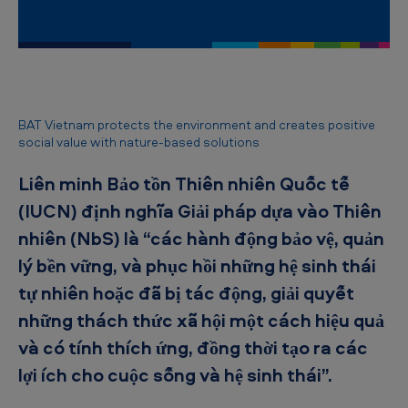
B
A
T
V
i
BAT Vietnam protects the environment and creates positive
social value with nature-based solutions
ệ
t
Liên minh Bảo tồn Thiên nhiên Quốc tế
N
(IUCN) định nghĩa Giải pháp dựa vào Thiên
a
nhiên (NbS) là “các hành động bảo vệ, quản
m
lý bền vững, và phục hồi những hệ sinh thái
b
tự nhiên hoặc đã bị tác động, giải quyết
ả
những thách thức xã hội một cách hiệu quả
o
và có tính thích ứng, đồng thời tạo ra các
v
lợi ích cho cuộc sống và hệ sinh thái”.
ệ