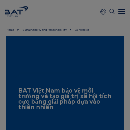
Skip to main content
Home
Sustainability and Responsibility
Our stories
B
A
T
V
i
e
BAT Việt Nam bảo vệ môi
t
trường và tạo giá trị xã hội tích
n
cực bằng giải pháp dựa vào
thiên nhiên
a
m
-