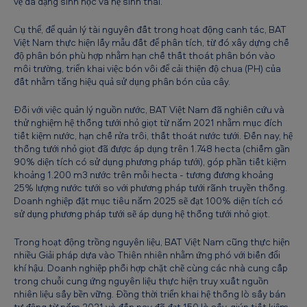
vệ đa dạng sinh học và hệ sinh thái.
ự
Cụ thể, để quản lý tài nguyên đất trong hoạt động canh tác, BAT
c
Việt Nam thực hiện lấy mẫu đất để phân tích, từ đó xây dựng chế
b
độ phân bón phù hợp nhằm hạn chế thất thoát phân bón vào
môi trường, triển khai việc bón vôi để cải thiện độ chua (PH) của
ằ
đất nhằm tăng hiệu quả sử dụng phân bón của cây.
n
Đối với việc quản lý nguồn nước, BAT Việt Nam đã nghiên cứu và
g
thử nghiệm hệ thống tưới nhỏ giọt từ năm 2021 nhằm mục đích
g
tiết kiệm nước, hạn chế rửa trôi, thất thoát nước tưới. Đến nay, hệ
thống tưới nhỏ giọt đã được áp dụng trên 1.748 hecta (chiếm gần
i
90% diện tích có sử dụng phương pháp tưới), góp phần tiết kiệm
khoảng 1.200 m3 nước trên mỗi hecta - tương đương khoảng
ả
25% lượng nước tưới so với phương pháp tưới rãnh truyền thống.
i
Doanh nghiệp đặt mục tiêu năm 2025 sẽ đạt 100% diện tích có
sử dụng phương pháp tưới sẽ áp dụng hệ thống tưới nhỏ giọt.
p
h
Trong hoạt động trồng nguyên liệu, BAT Việt Nam cũng thực hiện
nhiều Giải pháp dựa vào Thiên nhiên nhằm ứng phó với biến đổi
á
khí hậu. Doanh nghiệp phối hợp chặt chẽ cùng các nhà cung cấp
p
trong chuỗi cung ứng nguyên liệu thực hiện truy xuất nguồn
nhiên liệu sấy bền vững. Đồng thời triển khai hệ thống lò sấy bán
d
tự động từ năm 2021 và đến nay đã đạt 150 lò sấy, giúp tiết kiệm