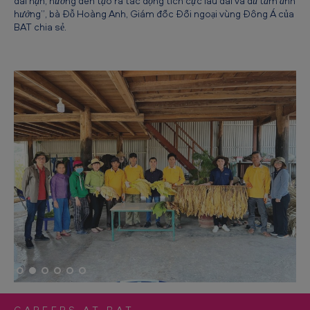
dài hạn, hướng đến tạo ra tác động tích cực lâu dài và đủ tầm ảnh
hưởng”
, bà Đỗ Hoàng Anh, Giám đốc Đối ngoại vùng Đông Á của
BAT chia sẻ.
CAREERS AT BAT