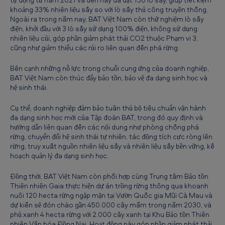
ự
khoảng 33% nhiên liệu sấy so với lò sấy thủ công truyền thống.
Ngoài ra trong năm nay, BAT Việt Nam còn thử nghiệm lò sấy
a
điện, khởi đầu với 3 lò sấy sử dụng 100% điện, không sử dụng
nhiên liệu củi, góp phần giảm phát thải CO2 thuộc Phạm vi 3,
v
cũng như giảm thiểu các rủi ro liên quan đến phá rừng.
à
Bên cạnh những nỗ lực trong chuỗi cung ứng của doanh nghiệp,
o
BAT Việt Nam còn thúc đẩy bảo tồn, bảo vệ đa dạng sinh học và
t
hệ sinh thái.
h
Cụ thể, doanh nghiệp đảm bảo tuân thủ bộ tiêu chuẩn vận hành
i
đa dạng sinh học mới của Tập đoàn BAT, trong đó quy định và
hướng dẫn liên quan đến các nội dung như phòng chống phá
ê
rừng, chuyển đổi hệ sinh thái tự nhiên, tác động tích cực ròng lên
n
rừng, truy xuất nguồn nhiên liệu sấy và nhiên liệu sấy bền vững, kế
hoạch quản lý đa dạng sinh học.
n
h
Đồng thời, BAT Việt Nam còn phối hợp cùng Trung tâm Bảo tồn
Thiên nhiên Gaia thực hiện dự án trồng rừng thông qua khoanh
i
nuôi 120 hecta rừng ngập mặn tại Vườn Quốc gia Mũi Cà Mau và
ê
dự kiến sẽ đón chào gần 450.000 cây mắm trong năm 2030, và
phủ xanh 4 hecta rừng với 2.000 cây xanh tại Khu Bảo tồn Thiên
n
nhiên Văn hóa Đồng Nai. Hoạt động này góp phần giảm phát thải