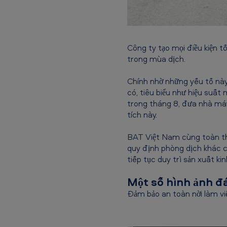
u
ấ
Công ty tạo mọi điều kiện t
t
trong mùa dịch.
c
Chính nhờ những yếu tố này 
ù
có, tiêu biểu như hiệu su
trong tháng 8, đưa nhà má
n
tích này.
g
BAT Việt Nam cùng toàn th
quy định phòng dịch khác củ
c
tiếp tục duy trì sản xuất k
ả
Một số hình ảnh đá
n
Đảm bảo an toàn nời làm vi
ư