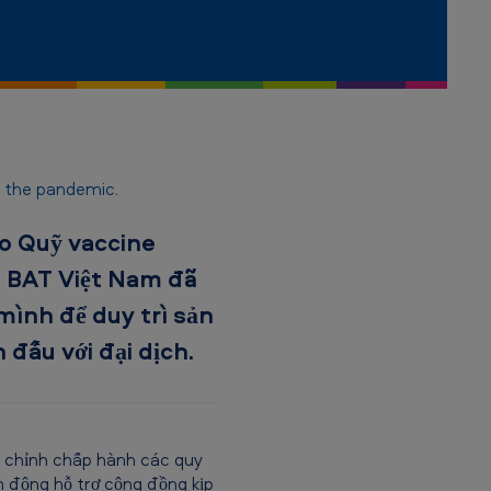
g the pandemic.
ho Quỹ vaccine
 BAT Việt Nam đã
mình để duy trì sản
đấu với đại dịch.
m chỉnh chấp hành các quy
 động hỗ trợ cộng đồng kịp