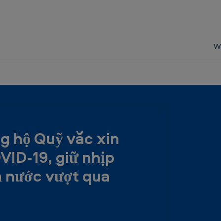
W
g hộ Quỹ vắc xin
ID-19, giữ nhịp
ả nước vượt qua