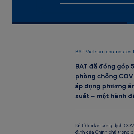
n
a
m
-
B
BAT Vietnam contributes t
A
BAT đã đóng góp 50
T
phòng chống COVID
V
áp dụng phương án 
i
xuất – một hành độ
ệ
t
Kể từ khi làn sóng dịch CO
N
định của Chính phủ trong c