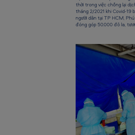
thời trong việc chống lại d
a
tháng 2/2021 khi Covid-19 
người dân tại TP HCM, Phú
m
đóng góp 50.000 đô la, tư
ủ
n
g
h
ộ
Q
u
ỹ
v