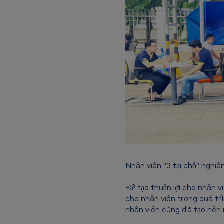
ố
n
g
C
O
V
I
D
Nhân viên "3 tại chỗ" nghiê
-
1
Để tạo thuận lợi cho nhân v
cho nhân viên trong quá trì
9
nhân viên cũng đã tạo nên m