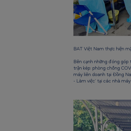
ắ
c
x
i
n
BAT Việt Nam thực hiện mặt
p
Bên cạnh những đóng góp th
trận kép: phòng chống COVID
h
máy liên doanh tại Đồng Na
ò
- Làm việc’ tại các nhà máy
n
g
c
h