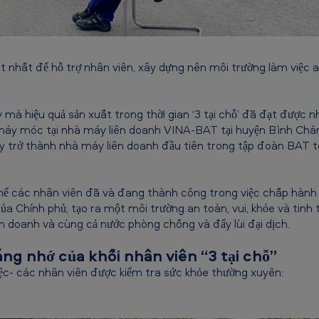
ốt nhất để hỗ trợ nhân viên, xây dựng nên môi trường làm việc an
mà hiệu quả sản xuất trong thời gian ‘3 tại chỗ’ đã đạt được 
ất máy móc tại nhà máy liên doanh VINA-BAT tại huyện Bình C
y trở thành nhà máy liên doanh đầu tiên trong tập đoàn BAT 
ể các nhân viên đã và đang thành công trong việc chấp hành 
a Chính phủ, tạo ra một môi trường an toàn, vui, khỏe và tinh 
inh doanh và cùng cả nước phòng chống và đẩy lùi đại dịch.
ng nhớ của khối nhân viên “3 tại chỗ”
ệc- các nhân viên được kiểm tra sức khỏe thường xuyên: