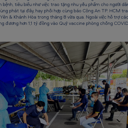
ịch bệnh, tiêu biểu như việc trao tặng nhu yếu phẩm cho người dâ
bùng phát tại đây, hay phối hợp cùng báo Công An TP. HCM tr
 Yên & Khánh Hòa trong tháng 8 vừa qua. Ngoài việc hỗ trợ c
ơng đương hơn 1,1 tỷ đồng vào Quỹ vaccine phòng chống COVID