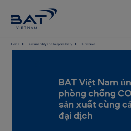
Skip to main content
Home
Sustainability and Responsibility
Our stories
B
A
T
BAT Việt Nam ủn
V
phòng chống COV
i
sản xuất cùng c
e
đại dịch
t