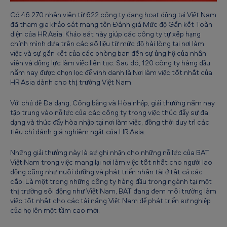
m
Có 46.270 nhân viên từ 622 công ty đang hoạt động tại Việt Nam
v
đã tham gia khảo sát mang tên Đánh giá Mức độ Gắn kết Toàn
diện của HR Asia. Khảo sát này giúp các công ty tự xếp hạng
i
chính mình dựa trên các số liệu từ mức độ hài lòng tại nơi làm
việc và sự gắn kết của các phòng ban đến sự ủng hộ của nhân
ệ
viên và động lực làm việc liên tục. Sau đó, 120 công ty hàng đầu
c
năm nay được chọn lọc để vinh danh là Nơi làm việc tốt nhất của
HR Asia dành cho thị trường Việt Nam.
t
ố
Với chủ đề Đa dạng, Công bằng và Hòa nhập, giải thưởng năm nay
tập trung vào nỗ lực của các công ty trong việc thúc đẩy sự đa
t
dạng và thúc đẩy hòa nhập tại nơi làm việc, đồng thời duy trì các
n
tiêu chí đánh giá nghiêm ngặt của HR Asia.
h
Những giải thưởng này là sự ghi nhận cho những nỗ lực của BAT
ấ
Việt Nam trong việc mang lại nơi làm việc tốt nhất cho người lao
động cũng như nuôi dưỡng và phát triển nhân tài ở tất cả các
t
cấp. Là một trong những công ty hàng đầu trong ngành tại một
V
thị trường sôi động như Việt Nam, BAT đang đem môi trường làm
việc tốt nhất cho các tài năng Việt Nam để phát triển sự nghiệp
i
của họ lên một tầm cao mới.
ệ