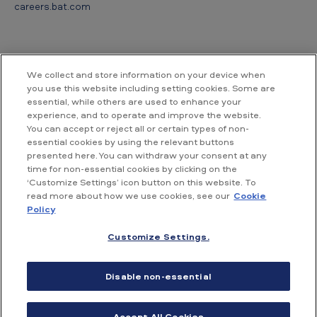
careers.bat.com
We collect and store information on your device when
you use this website including setting cookies. Some are
essential, while others are used to enhance your
Contact us
experience, and to operate and improve the website.
You can accept or reject all or certain types of non-
essential cookies by using the relevant buttons
British American Tobacco Vietnam
presented here. You can withdraw your consent at any
Room 18.02, Floor 18th, Hallmark Building,
time for non-essential cookies by clicking on the
No. 15, Tran Bach Dang street,
‘Customize Settings’ icon button on this website. To
An Khanh ward, Ho Chi Minh City,
read more about how we use cookies, see our
Cookie
Vietnam
Policy
Customize Settings.
Accessibility
Conditions of use
Privacy Policy
Disable non-essential
Cookie Policy
Site map
Accept All Cookies