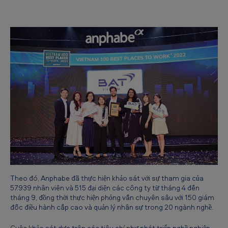
ụ
c
đ
ư
ợ
c
v
i
n
h
d
a
Theo đó, Anphabe đã thực hiện khảo sát với sự tham gia của
57.939 nhân viên và 515 đại diện các công ty từ tháng 4 đến
n
tháng 9, đồng thời thực hiện phỏng vấn chuyên sâu với 150 giám
h
đốc điều hành cấp cao và quản lý nhân sự trong 20 ngành nghề.
t
Cuộc khảo sát dựa trên các tiêu chí như phát triển nghề nghiệp,