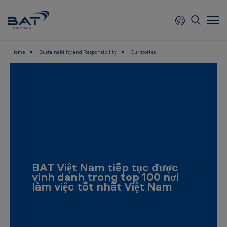
Skip to main content
Home
Sustainability and Responsibility
Our stories
B
A
T
V
i
e
t
BAT Việt Nam tiếp tục được
n
vinh danh trong top 100 nơi
làm việc tốt nhất Việt Nam
a
m
-