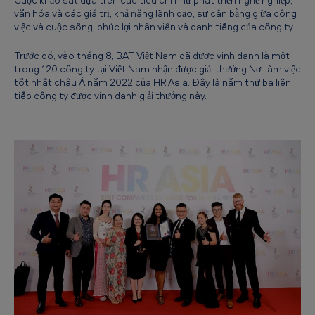
r
văn hóa và các giá trị, khả năng lãnh đạo, sự cân bằng giữa công
việc và cuộc sống, phúc lợi nhân viên và danh tiếng của công ty.
o
n
Trước đó, vào tháng 8, BAT Việt Nam đã được vinh danh là một
trong 120 công ty tại Việt Nam nhận được giải thưởng Nơi làm việc
g
tốt nhất châu Á năm 2022 của HR Asia. Đây là năm thứ ba liên
t
tiếp công ty được vinh danh giải thưởng này.
o
p
1
0
0
n
ơ
i
l
à