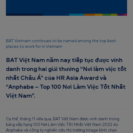
B
A
T
V
i
BAT Vietnam continues to be named among the top best
places to work for in Vietnam
ệ
t
BAT Việt Nam năm nay tiếp tục được vinh
N
danh trong hai giải thưởng “Nơi làm việc tốt
a
nhất Châu Á” của HR Asia Award và
m
“Anphabe – Top 100 Nơi Làm Việc Tốt Nhất
t
Việt Nam”.
i
ế
p
Cụ thể, tháng 11 vừa qua, BAT Việt Nam được vinh danh trong
bảng xếp hạng 100 Nơi Làm Việc Tốt Nhất Việt Nam 2022 do
t
Anphabe và công ty nghiên cứu thị trường Intage bình chọn.