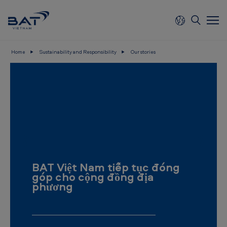
Skip to main content
Home
Sustainability and Responsibility
Our stories
B
A
T
V
i
e
t
BAT Việt Nam tiếp tục đóng
n
góp cho cộng đồng địa
phương
a
m
-