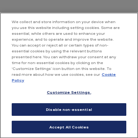
We collect and store information on your device when
you use this website including setting cookies. Some are
essential, while others are used to enhance your
Contact us
experience, and to operate and improve the website.
You can accept or reject all or certain types of non-
essential cookies by using the relevant buttons
British American Tobacco Vietnam
presented here. You can withdraw your consent at any
Room 18.02, Floor 18th, Hallmark Building,
time for non-essential cookies by clicking on the
No. 15, Tran Bach Dang street,
‘Customize Settings’ icon button on this website. To
An Khanh ward, Ho Chi Minh City,
read more about how we use cookies, see our
Cookie
Vietnam
Policy
Customize Settings.
Accessibility
Conditions of use
Privacy Policy
Disable non-essential
Cookie Policy
Site map
Accept All Cookies