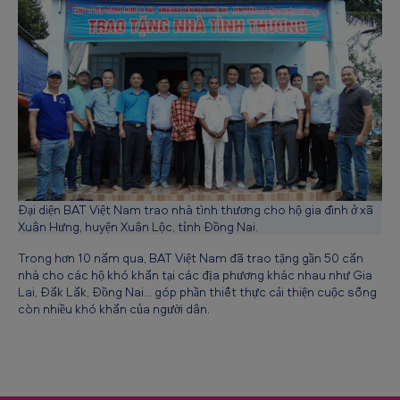
g
đ
ồ
n
g
đ
ị
a
Đại diện BAT Việt Nam trao nhà tình thương cho hộ gia đình ở xã
Xuân Hưng, huyện Xuân Lộc, tỉnh Đồng Nai.
p
h
Trong hơn 10 năm qua, BAT Việt Nam đã trao tặng gần 50 căn
nhà cho các hộ khó khăn tại các địa phương khác nhau như Gia
ư
Lai, Đăk Lăk, Đồng Nai... góp phần thiết thực cải thiện cuộc sống
ơ
còn nhiều khó khăn của người dân.
n
g