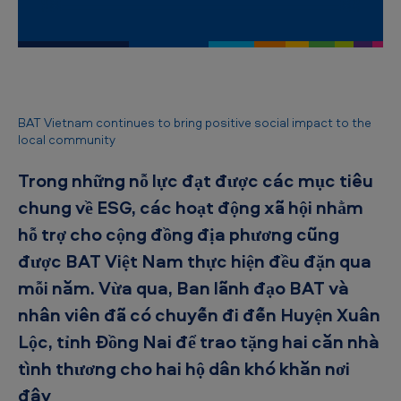
B
A
T
V
i
BAT Vietnam continues to bring positive social impact to the
local community
ệ
t
Trong những nỗ lực đạt được các mục tiêu
N
chung về ESG, các hoạt động xã hội nhằm
a
hỗ trợ cho cộng đồng địa phương cũng
m
được BAT Việt Nam thực hiện đều đặn qua
t
mỗi năm. Vừa qua, Ban lãnh đạo BAT và
i
nhân viên đã có chuyến đi đến Huyện Xuân
ế
Lộc, tỉnh Đồng Nai để trao tặng hai căn nhà
p
tình thương cho hai hộ dân khó khăn nơi
t
đây