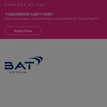
CAREERS AT BAT
TOMORROW CAN'T WAIT
Visit our Careers site and help us build A Better Tomorrow™
Apply Now