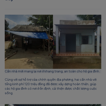
ụ
c
đ
ó
n
g
g
ó
p
c
Căn nhà mới mang lại nơi ở khang trang, an toàn cho hộ gia đình.
h
Cùng với sự hỗ trợ của chính quyền địa phương, hai căn nhà với
o
tổng kinh phí 120 triệu đồng đã được xây dựng hoàn thiện, giúp
c
các hộ gia đình có nơi ở ổn định, cải thiện được chất lượng cuộc
sống.
ộ
n